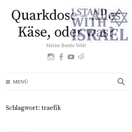
Zum
Quarkdose – Alles
Inhalt
überspringen
Käse, oder was?
Meine Bunte Welt
Instagram
Facebook
YouTube
reddit
Suchen
nach:
MENÜ
Schlagwort:
traefik