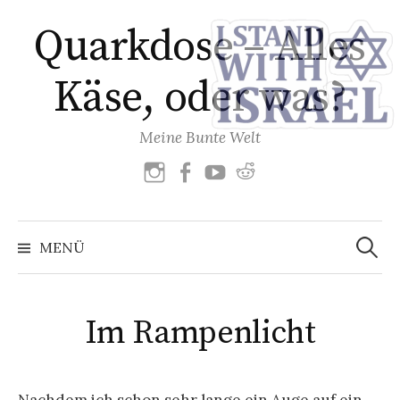
Zum
Quarkdose – Alles
Inhalt
überspringen
Käse, oder was?
Meine Bunte Welt
Instagram
Facebook
YouTube
reddit
Suchen
nach:
MENÜ
Im Rampenlicht