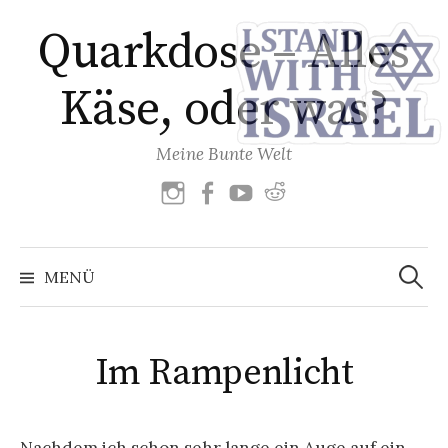
Zum
Quarkdose – Alles
Inhalt
überspringen
Käse, oder was?
Meine Bunte Welt
Instagram
Facebook
YouTube
reddit
Suchen
nach:
MENÜ
Im Rampenlicht